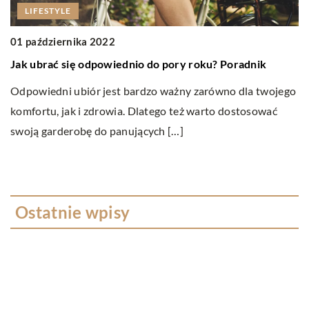
LIFESTYLE
1
01 października 2022
C
Jak ubrać się odpowiednio do pory roku? Poradnik
Wy
Odpowiedni ubiór jest bardzo ważny zarówno dla twojego
k
komfortu, jak i zdrowia. Dlatego też warto dostosować
sa
swoją garderobę do panujących […]
Ostatnie wpisy
W jakim celu przeprowadza się badania
ultradźwiękowe?