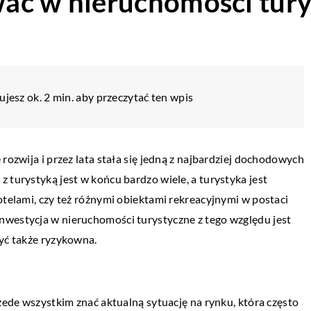
ać w nieruchomości tury
jesz ok. 2 min. aby przeczytać ten wpis
rozwija i przez lata stała się jedną z najbardziej dochodowych
 turystyką jest w końcu bardzo wiele, a turystyka jest
otelami, czy też różnymi obiektami rekreacyjnymi w postaci
nwestycja w nieruchomości turystyczne z tego względu jest
być także ryzykowna.
rzede wszystkim znać aktualną sytuację na rynku, która często
NIKA