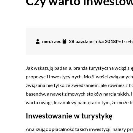
Czy warto inwestow
medrzec
28 października 2018
Potrzebu
Jak wskazują badania, branża turystyczna wciąż się 
propozycji inwestycyjnych. Możliwości związanych z
związana nie tylko ze zwiedzaniem, ale również z h
basenów, a nawet zimowych stoków narciarskich. I
warta uwagi, lecz należy pamiętać o tym, że może 
Inwestowanie w turystykę
Analizując opłacalność takich inwestycji, należy p
DOM
PRZEMYSŁ I TECH