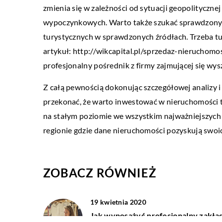
zmienia się w zależności od sytuacji geopolityczne
maja 2020
20 kwietnia 2021
wypoczynkowych. Warto także szukać sprawdzonych
yrodnicze ozdoby do salonu
W jakim celu przep
turystycznych w sprawdzonych źródłach. Trzeba tu
ultradźwiękowe?
artykuł: http://wikcapital.pl/sprzedaz-nieruchomo
on, jako centralne pomieszczenie w
profesjonalny pośrednik z firmy zajmującej się wy
szkaniu, oddaje naszą duszę i osobowość.
W elementach wyko
ym celu służą wszystkie przedmioty, które
pojawić się różnego 
Z całą pewnością dokonując szczegółowej analizy i
tutaj […]
Należy je wykryć i w
przekonać, że warto inwestować w nieruchomości t
produkcji, […]
na stałym poziomie we wszystkim najważniejszych
regionie gdzie dane nieruchomości pozyskują swoi
ZOBACZ RÓWNIEŻ
19 kwietnia 2020
Jak wyposażyć profesjonalny zakła