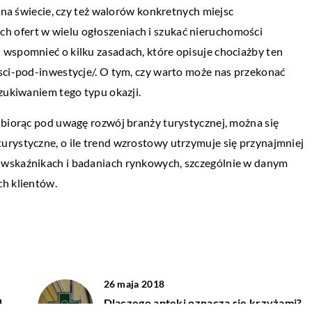
j na świecie, czy też walorów konkretnych miejsc
SPORT / REKREACJA / TURYSTYKA
 ofert w wielu ogłoszeniach i szukać nieruchomości
19 listopada 2022
rowadza się badania
 wspomnieć o kilku zasadach, które opisuje chociażby ten
Jakie elementy mogą się składać na
sci-pod-inwestycje/. O tym, czy warto może nas przekonać
luksusowe wakacje?
szukiwaniem tego typu okazji.
nanych z metalu mogą
Jest wiele elementów, które składają 
rodzaju niezgodności.
 biorąc pod uwagę rozwój branży turystycznej, można się
luksusowe wakacje. Najbardziej ocz
yeliminować już na etapie
urystyczne, o ile trend wzrostowy utrzymuje się przynajmniej
jest sama lokalizacja. Jeśli szukasz
 wskaźnikach i badaniach rynkowych, szczególnie w danym
luksusowych wakacji, chcesz pojecha
ch klientów.
26 maja 2018
d
Dlaczego apteki oznacza się krzyżami?