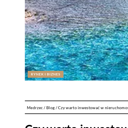
RYNEK I BIZNES
Medrzec
/
Blog
/
Czy warto inwestować w nieruchomoś