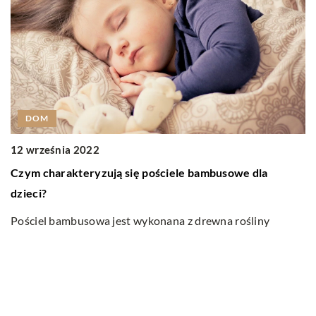
DOM
2
Ja
12 września 2022
Czym charakteryzują się pościele bambusowe dla
P
dzieci?
z
w
Pościel bambusowa jest wykonana z drewna rośliny
[
bambusa. Jest to surowiec odnawialny, który szybko
rośnie i jest łatwy do pozyskania. […]