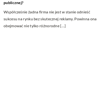
publicznej?
na
Współcześnie żadna firma nie jest w stanie odnieść
Sy
sukcesu na rynku bez skutecznej reklamy. Powinna ona
p
obejmować nie tylko różnorodne […]
w
Ostatnie wpisy
W jakim celu przeprowadza się badania
ultradźwiękowe?
Na czym polega wellbeing?