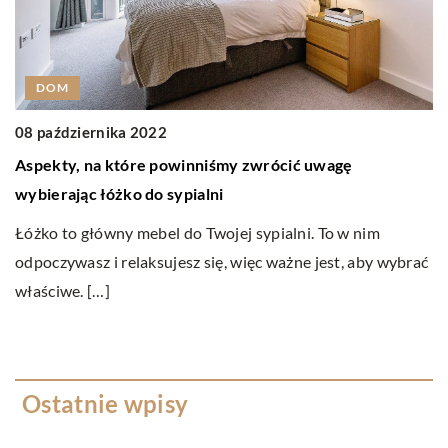
DOM
08 października 2022
Aspekty, na które powinniśmy zwrócić uwagę
08
wybierając łóżko do sypialni
K
Łóżko to główny mebel do Twojej sypialni. To w nim
Fe
odpoczywasz i relaksujesz się, więc ważne jest, aby wybrać
po
właściwe. […]
na
Ostatnie wpisy