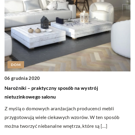
08
J
c
DOM
Op
ob
06 grudnia 2020
sp
Narożniki – praktyczny sposób na wystrój
nietuzinkowego salonu
Z myślą o domowych aranżacjach producenci mebli
przygotowują wiele ciekawych wzorów. W ten sposób
można tworzyć niebanalne wnętrza, które są […]