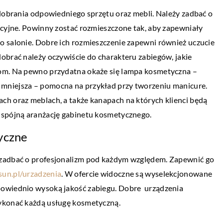
brania odpowiedniego sprzętu oraz mebli. Należy zadbać o
acyjne. Powinny zostać rozmieszczone tak, aby zapewniały
PRZEMYSŁ I TECHNIKA
o salonie. Dobre ich rozmieszczenie zapewni również uczucie
20 kwietnia 2021
obrać należy oczywiście do charakteru zabiegów, jakie
ć klienta, że
W jakim celu przeprowadza się badania
tom. Na pewno przydatna okaże się lampa kosmetyczna –
a we właściwe
ultradźwiękowe?
mniejsza – pomocna na przykład przy tworzeniu manicure.
ch oraz meblach, a także kanapach na których klienci będą
W elementach wykonanych z metalu mog
 spójną aranżację gabinetu kosmetycznego.
ności usług
pojawić się różnego rodzaju niezgodności.
ientów przyjmuje za
Należy je wykryć i wyeliminować już na et
yczne
stanie dostarczona
produkcji, […]
 zadbać o profesjonalizm pod każdym względem. Zapewnić go
[…]
sun.pl/urzadzenia
. W ofercie widoczne są wyselekcjonowane
powiednio wysoką jakość zabiegu. Dobre urządzenia
wykonać każdą usługę kosmetyczną.