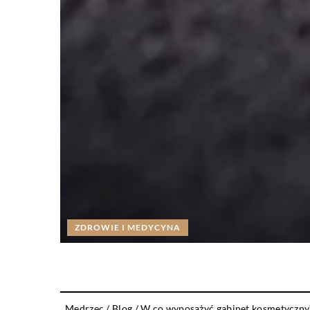
ZDROWIE I MEDYCYNA
Medrzec
/
Blog
/
W co wyposażyć gabinet kosmetyczny