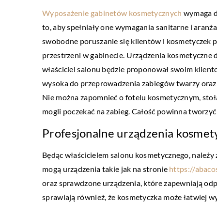
Wyposażenie gabinetów kosmetycznych
wymaga do
to, aby spełniały one wymagania sanitarne i aranż
LIFESTYLE
swobodne poruszanie się klientów i kosmetyczek p
12 czerwca 2020
przestrzeni w gabinecie. Urządzenia kosmetyczne d
Wysyłka paczki, a pewnoś
właściciel salonu będzie proponował swoim klien
zostanie ona dostarczon
wysoka do przeprowadzenia zabiegów twarzy oraz 
miejsce i na czas
Nie można zapomnieć o fotelu kosmetycznym, stoła
mogli poczekać na zabieg. Całość powinna tworzyć
W dobie ogromnej dostęp
kurierskich, większość kl
Profesjonalne urządzenia kosmet
oczywistość, że paczka zo
Będąc właścicielem salonu kosmetycznego, należy
we właściwie miejsce i na 
mogą urządzenia takie jak na stronie
https://abaco
oraz sprawdzone urządzenia, które zapewniają od
sprawiają również, że kosmetyczka może łatwiej 