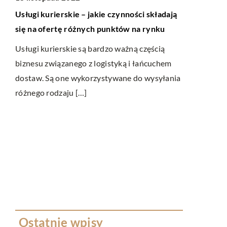
Usługi kurierskie – jakie czynności składają
się na ofertę różnych punktów na rynku
RYNEK I 
Usługi kurierskie są bardzo ważną częścią
biznesu związanego z logistyką i łańcuchem
26 września
dostaw. Są one wykorzystywane do wysyłania
Jak wygląd
różnego rodzaju […]
osobowych
ą
Posiadanie 
pewnymi prz
apie
które pozwo
najmniejsz
osobowych 
Ostatnie wpisy