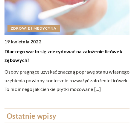
ZDROWIE I MEDYCYNA
19 kwietnia 2022
0
Dlaczego warto się zdecydować na założenie licówek
C
zębowych?
li
Osoby pragnące uzyskać znaczną poprawę stanu własnego
Cz
uzębienia powinny koniecznie rozważyć założenie licówek.
uz
To nic innego jak cienkie płytki mocowane […]
dl
Ostatnie wpisy