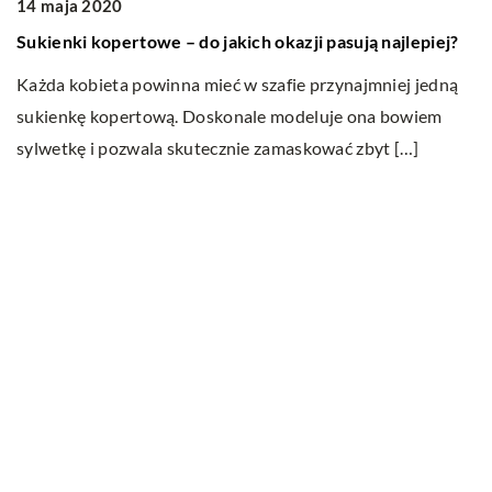
14 maja 2020
W
Sukienki kopertowe – do jakich okazji pasują najlepiej?
o
Każda kobieta powinna mieć w szafie przynajmniej jedną
pi
sukienkę kopertową. Doskonale modeluje ona bowiem
sylwetkę i pozwala skutecznie zamaskować zbyt […]
Ostatnie wpisy
W jakim celu przeprowadza się badania
ultradźwiękowe?
Na czym polega wellbeing?