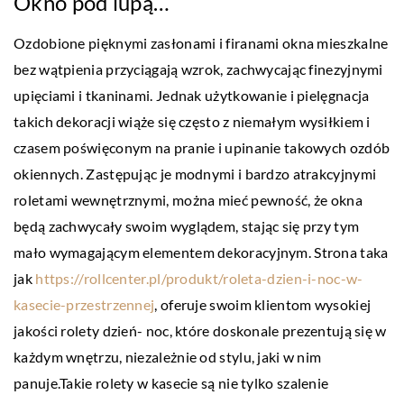
Okno pod lupą…
Ozdobione pięknymi zasłonami i firanami okna mieszkalne
bez wątpienia przyciągają wzrok, zachwycając finezyjnymi
upięciami i tkaninami. Jednak użytkowanie i pielęgnacja
takich dekoracji wiąże się często z niemałym wysiłkiem i
czasem poświęconym na pranie i upinanie takowych ozdób
okiennych. Zastępując je modnymi i bardzo atrakcyjnymi
roletami wewnętrznymi, można mieć pewność, że okna
będą zachwycały swoim wyglądem, stając się przy tym
mało wymagającym elementem dekoracyjnym. Strona taka
jak
https://rollcenter.pl/produkt/roleta-dzien-i-noc-w-
kasecie-przestrzennej
, oferuje swoim klientom wysokiej
jakości rolety dzień- noc, które doskonale prezentują się w
każdym wnętrzu, niezależnie od stylu, jaki w nim
panuje.Takie rolety w kasecie są nie tylko szalenie