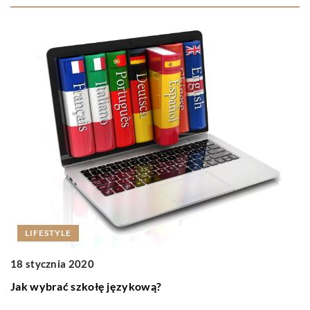
21
LIFESTYLE
P
18 stycznia 2020
J
ka
Jak wybrać szkołę językową?
m