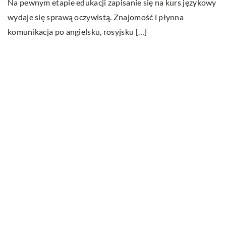
Na pewnym etapie edukacji zapisanie się na kurs językowy
wydaje się sprawą oczywistą. Znajomość i płynna
komunikacja po angielsku, rosyjsku […]
Ostatnie wpisy
W jakim celu przeprowadza się badania
ultradźwiękowe?
Na czym polega wellbeing?
Serwisowanie klimatyzacji – wszystko co
musisz wiedzieć