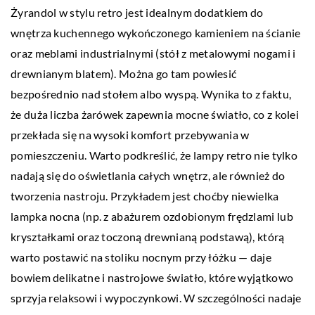
Żyrandol w stylu retro jest idealnym dodatkiem do
wnętrza kuchennego wykończonego kamieniem na ścianie
oraz meblami industrialnymi (stół z metalowymi nogami i
drewnianym blatem). Można go tam powiesić
bezpośrednio nad stołem albo wyspą. Wynika to z faktu,
że duża liczba żarówek zapewnia mocne światło, co z kolei
przekłada się na wysoki komfort przebywania w
pomieszczeniu. Warto podkreślić, że lampy retro nie tylko
nadają się do oświetlania całych wnętrz, ale również do
tworzenia nastroju. Przykładem jest choćby niewielka
lampka nocna (np. z abażurem ozdobionym frędzlami lub
kryształkami oraz toczoną drewnianą podstawą), którą
warto postawić na stoliku nocnym przy łóżku — daje
bowiem delikatne i nastrojowe światło, które wyjątkowo
sprzyja relaksowi i wypoczynkowi. W szczególności nadaje