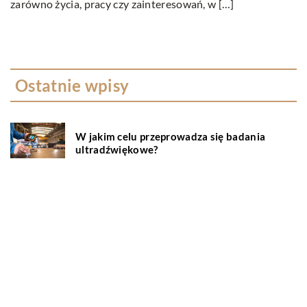
zarówno życia, pracy czy zainteresowań, w […]
Kor
Ostatnie wpisy
W jakim celu przeprowadza się badania
ultradźwiękowe?
Na czym polega wellbeing?
Serwisowanie klimatyzacji – wszystko co
musisz wiedzieć