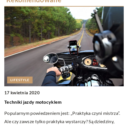
LIFESTYLE
17 kwietnia 2020
01
Techniki jazdy motocyklem
Pr
Popularnym powiedzeniem jest: „Praktyka czyni mistrza”.
Pr
Ale czy zawsze tylko praktyka wystarczy? Są dziedziny,
dob