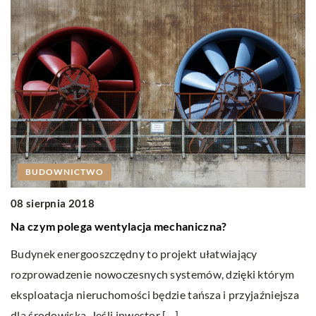
BUDOWNICTWO
08 sierpnia 2018
2
Na czym polega wentylacja mechaniczna?
J
Budynek energooszczędny to projekt ułatwiający
A
rozprowadzenie nowoczesnych systemów, dzięki którym
po
eksploatacja nieruchomości będzie tańsza i przyjaźniejsza
e
dla środowiska. Jeśli inwestor […]