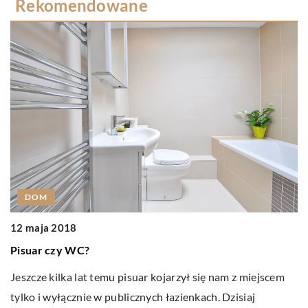
Rekomendowane
DOM
12 maja 2018
2
Pisuar czy WC?
C
Jeszcze kilka lat temu pisuar kojarzył się nam z miejscem
Ob
tylko i wyłącznie w publicznych łazienkach. Dzisiaj
ca