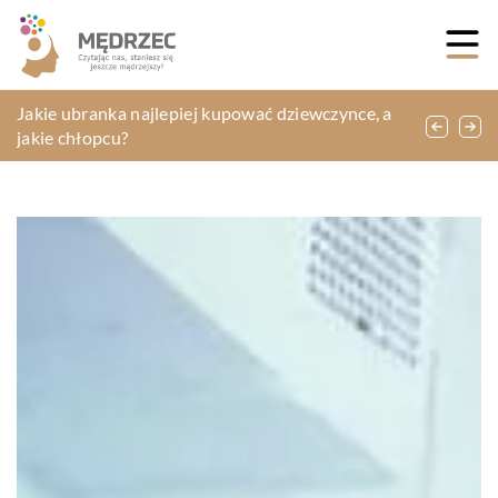
W jakim celu przeprowadza się badania
Jakie ubranka najlepiej kupować dziewczynce, a
Pomysłowe rozwiązania, przyspieszające powrót
Dobry katalog
ultradźwiękowe?
jakie chłopcu?
do zdrowia