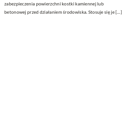
U
zabezpieczenia powierzchni kostki kamiennej lub
mi
betonowej przed działaniem środowiska. Stosuje się je […]
m
Ostatnie wpisy
W jakim celu przeprowadza się badania
ultradźwiękowe?
Na czym polega wellbeing?
Serwisowanie klimatyzacji – wszystko co