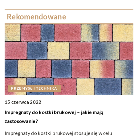
Rekomendowane
PRZEMYSŁ I TECHNIKA
15 czerwca 2022
Impregnaty do kostki brukowej – jakie mają
2
zastosowanie?
J
Impregnaty do kostki brukowej stosuje się w celu