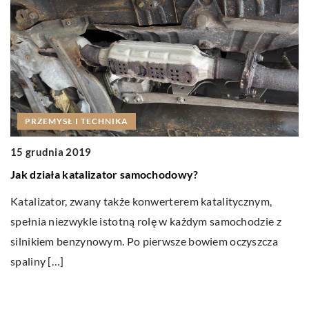
LIFESTYLE
21 sierpnia 2022
Jakimi kwestiami się kierować przy wyborze miejs
zamieszkania na stałe?
Wybór miejsca do zamieszkania na stałe to poważna
znym,
decyzja. Istnieje wiele czynników, które wpływają na
odzie z
dokonanie tego wyboru i powinieneś […]
yszcza