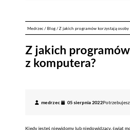
Medrzec
/
Blog
/
Z jakich programów korzystają osoby
Z jakich programów
z komputera?
medrzec
05 sierpnia 2022
Potrzebujesz 
Kiedy jesteś niewidomy lub niedowidzący, świat m