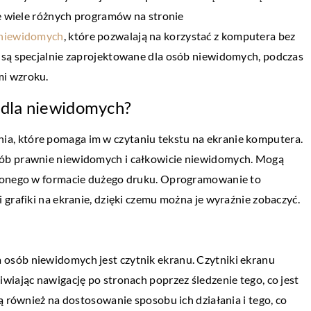
je wiele różnych programów na stronie
-niewidomych
, które pozwalają na korzystać z komputera bez
 są specjalnie zaprojektowane dla osób niewidomych, podczas
mi wzroku.
 dla niewidomych?
, które pomaga im w czytaniu tekstu na ekranie komputera.
PRZEMYSŁ I TECHNIKA
sób prawnie niewidomych i całkowicie niewidomych. Mogą
20 kwietnia 2021
tlonego w formacie dużego druku. Oprogramowanie to
ularna w domach?
W jakim celu przeprowadza się badania
grafiki na ekranie, dzięki czemu można je wyraźnie zobaczyć.
ultradźwiękowe?
dawien dawna. Różne
a przestrzeni
W elementach wykonanych z metalu mog
osób niewidomych jest czytnik ekranu. Czytniki ekranu
miennym
pojawić się różnego rodzaju niezgodności.
wiając nawigację po stronach poprzez śledzenie tego, co jest
iaj […]
Należy je wykryć i wyeliminować już na et
ą również na dostosowanie sposobu ich działania i tego, co
produkcji, […]