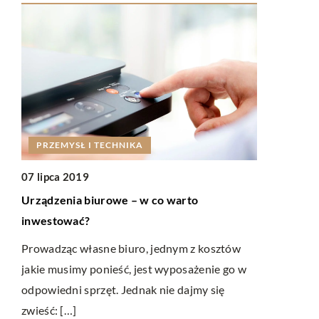
PRZEMYSŁ I TECHNIKA
RYNEK I 
07 lipca 2019
07 lipca 20
Urządzenia biurowe – w co warto
Jak można 
inwestować?
przestrzeni
Prowadząc własne biuro, jednym z kosztów
Współcześnie
ą
jakie musimy ponieść, jest wyposażenie go w
odnieść suk
odpowiedni sprzęt. Jednak nie dajmy się
reklamy. Po
apie
zwieść: […]
różnorodne 