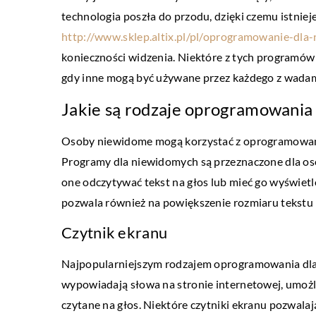
technologia poszła do przodu, dzięki czemu istnie
http://www.sklep.altix.pl/pl/oprogramowanie-dla
konieczności widzenia. Niektóre z tych programów
gdy inne mogą być używane przez każdego z wada
Jakie są rodzaje oprogramowania
Osoby niewidome mogą korzystać z oprogramowania
DOM
Programy dla niewidomych są przeznaczone dla o
06 listopada 2021
one odczytywać tekst na głos lub mieć go wyświe
Ceramika – czy jest pop
pozwala również na powiększenie rozmiaru tekstu i 
Ceramika jest znana od 
Czytnik ekranu
wyroby z tego materiału n
Najpopularniejszym rodzajem oprogramowania dla 
wieków cieszyły się niez
wypowiadają słowa na stronie internetowej, umożli
zainteresowaniem. Do dzis
czytane na głos. Niektóre czytniki ekranu pozwalaj