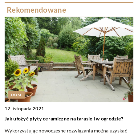
Rekomendowane
DOM
12 listopada 2021
0
Jak ułożyć płyty ceramiczne na tarasie i w ogrodzie?
J
p
Wykorzystując nowoczesne rozwiązania można uzyskać