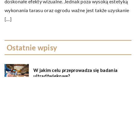
doskonałe efekty wizualne. Jednak poza wysoką estetyką
Ws
wykonania tarasu oraz ogrodu ważne jest także uzyskanie
m
[…]
te
Ostatnie wpisy
W jakim celu przeprowadza się badania
ultradźwiękowe?
Na czym polega wellbeing?
Serwisowanie klimatyzacji – wszystko co
musisz wiedzieć