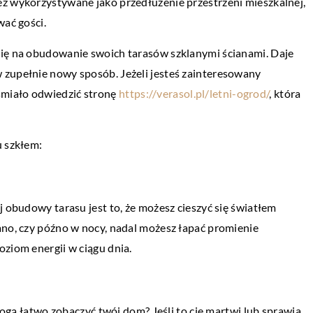
eż wykorzystywane jako przedłużenie przestrzeni mieszkalnej,
wać gości.
się na obudowanie swoich tarasów szklanymi ścianami. Daje
 zupełnie nowy sposób. Jeżeli jesteś zainteresowany
śmiało odwiedzić stronę
https://verasol.pl/letni-ogrod/
, która
PRZEMYSŁ I TECHNIKA
20 kwietnia 2021
u szkłem:
ją największą uwagę
W jakim celu przeprowadza się badania
ultradźwiękowe?
j obudowy tarasu jest to, że możesz cieszyć się światłem
dają sobie sprawę ze
W elementach wykonanych z metalu mog
ano, czy późno w nocy, nadal możesz łapać promienie
tego powodu coraz
pojawić się różnego rodzaju niezgodności.
oziom energii w ciągu dnia.
j pory rozwiązań
Należy je wykryć i wyeliminować już na et
produkcji, […]
 mogą łatwo zobaczyć twój dom? Jeśli to cię martwi lub sprawia,