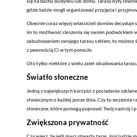
się na dachu budynku lub domu. Tarasy były równi
gdzie ludzie mogli organizować przyjęcia i przyjmo
Obecnie coraz więcej właścicieli domów decyduje 
im to możliwość cieszenia się swoim podwórkiem w
zabudowaniem swojego tarasu szkłem, to możesz 
RYNEK I BIZNES
z pewnością Ci w tym pomoże.
07 kwietnia 2021
Oto tylko niektóre z wielu zalet obudowania taras
Jakie reklamy przyciąga
Światło słoneczne
potencjalnych klientów?
Jedną z największych korzyści z posiadania szklane
Wszyscy przedsiębiorcy z
słonecznym o każdej porze dnia. Czy to wcześnie r
znaczenia marketingu. Z 
słoneczne, które pomogą poprawić Twój nastrój i p
więcej znanych nam do te
odchodzi […]
Zwiększona prywatność
Czy wiesz, że jeśli masz otwarty taras, inni ludzie