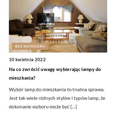
BEZ KATEGORII
DOM
10 kwietnia 2022
08 paździer
Na co zwrócić uwagę wybierając lampy do
Jak ograni
mieszkania?
mieszkania
Wybór lamp do mieszkania to trudna sprawa.
Wchodząc do
ą
Jest tak wiele różnych stylów i typów lamp, że
dworu zazw
dokonanie wyboru może być […]
swojego obu
apie
Najczęściej 