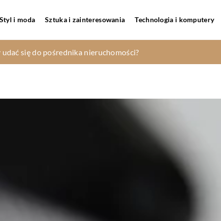
Styl i moda
Sztuka i zainteresowania
Technologia i komputery
 się badania ultradźwiękowe?
udać się do pośrednika nieruchomości?
fon – jaki powinien być?
rając wykrywacz metali?