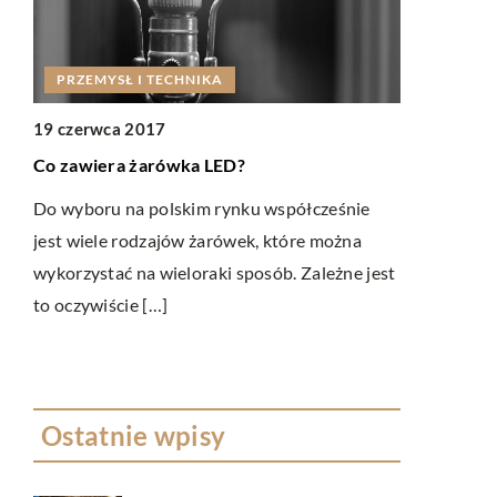
LIFESTYL
PRZEMYSŁ I TECHNIKA
07 listopad
19 czerwca 2017
Zegarek, kt
Co zawiera żarówka LED?
stylizacji
Do wyboru na polskim rynku współcześnie
W stylizacja
ą
jest wiele rodzajów żarówek, które można
ubrania, ale
wykorzystać na wieloraki sposób. Zależne jest
mają postać
apie
to oczywiście […]
ubiorze […]
Ostatnie wpisy