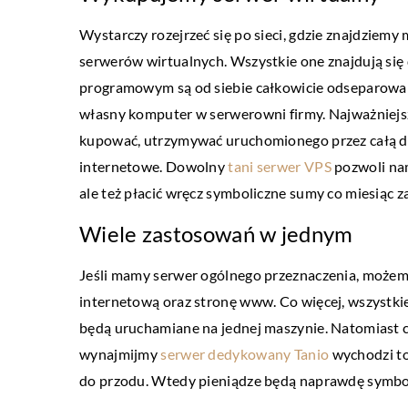
Wystarczy rozejrzeć się po sieci, gdzie znajdzie
ZDROWIE I MEDYCYNA
serwerów wirtualnych. Wszystkie one znajdują się 
16 sierpnia 2019
programowym są od siebie całkowicie odseparowan
Napoje wzmacniające zd
własny komputer w serwerowni firmy. Najważniejszą
kupować, utrzymywać uruchomionego przez całą dob
W zdrowym ciele, zdrowy
internetowe. Dowolny
tani serwer VPS
pozwoli na
zdrowie powinno być na s
ale też płacić wręcz symboliczne sumy co miesiąc z
priorytetów każdego dnia
zdarza się, […]
Wiele zastosowań w jednym
Jeśli mamy serwer ogólnego przeznaczenia, możemy
internetową oraz stronę www. Co więcej, wszystkie
będą uruchamiane na jednej maszynie. Natomiast c
wynajmijmy
serwer dedykowany Tanio
wychodzi to
do przodu. Wtedy pieniądze będą naprawdę symbo