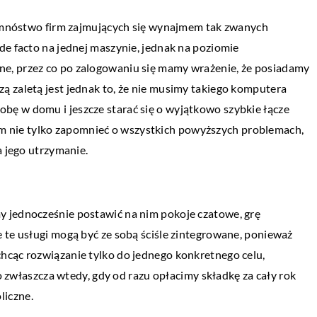
my mnóstwo firm zajmujących się wynajmem tak zwanych
de facto na jednej maszynie, jednak na poziomie
PRZEMYSŁ I TECHNIKA
e, przez co po zalogowaniu się mamy wrażenie, że posiadamy
rowie
20 kwietnia 2021
 zaletą jest jednak to, że nie musimy takiego komputera
W jakim celu przeprowadza się badania
ę w domu i jeszcze starać się o wyjątkowo szybkie łącze
 duch! Dbanie o
ultradźwiękowe?
m nie tylko zapomnieć o wszystkich powyższych problemach,
zczycie naszych
a jego utrzymanie.
. Nagminnie jednak
W elementach wykonanych z metalu mog
pojawić się różnego rodzaju niezgodności.
Należy je wykryć i wyeliminować już na et
 jednocześnie postawić na nim pokoje czatowe, grę
produkcji, […]
 te usługi mogą być ze sobą ściśle zintegrowane, ponieważ
hcąc rozwiązanie tylko do jednego konkretnego celu,
 zwłaszcza wtedy, gdy od razu opłacimy składkę za cały rok
liczne.