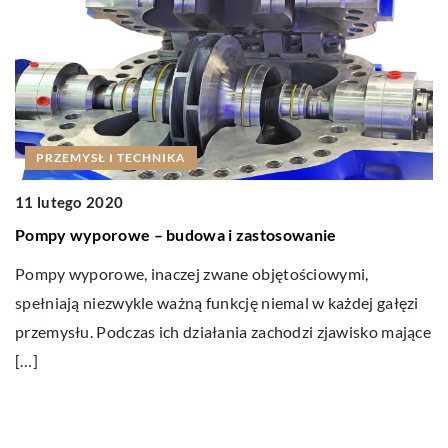
PRZEMYSŁ I TECHNIKA
11 lutego 2020
Pompy wyporowe – budowa i zastosowanie
08
Pompy wyporowe, inaczej zwane objętościowymi,
Ja
spełniają niezwykle ważną funkcję niemal w każdej gałęzi
Ps
przemysłu. Podczas ich działania zachodzi zjawisko mające
ps
[…]
ze