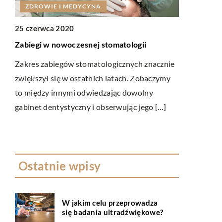
ZDROWIE I MEDYCYNA
RYNEK I 
25 czerwca 2020
20 kwietnia
Zabiegi w nowoczesnej stomatologii
Na jakich za
Zakres zabiegów stomatologicznych znacznie
Kupno samo
zwiększył się w ostatnich latach. Zobaczymy
ą
dużym wydatk
to między innymi odwiedzając dowolny
nabyciu now
gabinet dentystyczny i obserwując jego […]
apie
komfortowy 
Ostatnie wpisy
W jakim celu przeprowadza
się badania ultradźwiękowe?