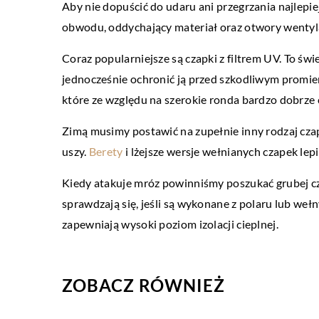
Aby nie dopuścić do udaru ani przegrzania najlepi
LIFESTYLE
obwodu, oddychający materiał oraz otwory wentyla
16 stycznia 2020
Coraz popularniejsze są czapki z filtrem UV. To świ
Dlaczego warto używać 
jednocześnie ochronić ją przed szkodliwym promie
Włosy są jedną z najwięk
które ze względu na szerokie ronda bardzo dobrze 
człowieka – do kobiet ta 
Zimą musimy postawić na zupełnie inny rodzaj czap
jeszcze bardziej, niż do m
uszy.
Berety
i lżejsze wersje wełnianych czapek lepi
Kiedy atakuje mróz powinniśmy poszukać grubej cza
sprawdzają się, jeśli są wykonane z polaru lub wełn
zapewniają wysoki poziom izolacji cieplnej.
ZOBACZ RÓWNIEŻ