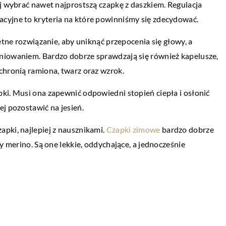
ej wybrać nawet najprostszą czapkę z daszkiem. Regulacja
PRZEMYSŁ I TECHNIKA
cyjne to kryteria na które powinniśmy się zdecydować.
20 kwietnia 2021
etne rozwiązanie, aby uniknąć przepocenia się głowy, a
dopinki do włosów?
W jakim celu przeprowadza się badania
niowaniem. Bardzo dobrze sprawdzają się również kapelusze,
ultradźwiękowe?
szych ozdób
chronią ramiona, twarz oraz wzrok.
prawda stosuje się
W elementach wykonanych z metalu mog
ki. Musi ona zapewnić odpowiedni stopień ciepła i osłonić
ężczyzn. Nic […]
pojawić się różnego rodzaju niezgodności.
ej pozostawić na jesień.
Należy je wykryć i wyeliminować już na et
produkcji, […]
pki, najlepiej z nausznikami.
Czapki zimowe
bardzo dobrze
y merino. Są one lekkie, oddychające, a jednocześnie