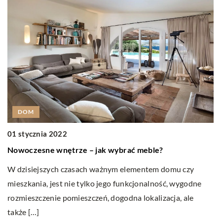
DOM
01 stycznia 2022
0
Nowoczesne wnętrze – jak wybrać meble?
J
W dzisiejszych czasach ważnym elementem domu czy
Je
mieszkania, jest nie tylko jego funkcjonalność, wygodne
pa
rozmieszczenie pomieszczeń, dogodna lokalizacja, ale
ce
także […]