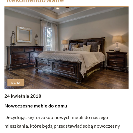
DOM
24 kwietnia 2018
1
Nowoczesne meble do domu
D
Decydując się na zakup nowych mebli do naszego
M
mieszkania, które będą przedstawiać sobą nowoczesny
są