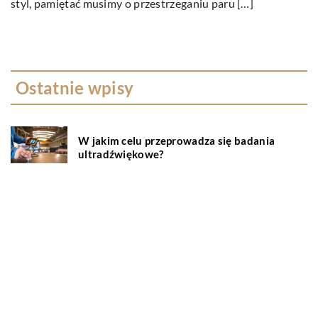
styl, pamiętać musimy o przestrzeganiu paru […]
pa
Ostatnie wpisy
W jakim celu przeprowadza się badania
ultradźwiękowe?
Na czym polega wellbeing?
Serwisowanie klimatyzacji – wszystko co
musisz wiedzieć