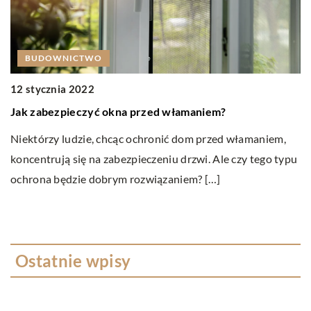
BUDOWNICTWO
12 stycznia 2022
2
Jak zabezpieczyć okna przed włamaniem?
Z
Niektórzy ludzie, chcąc ochronić dom przed włamaniem,
Ba
koncentrują się na zabezpieczeniu drzwi. Ale czy tego typu
sp
ochrona będzie dobrym rozwiązaniem? […]
e
Ostatnie wpisy