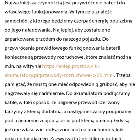
Najważniejszą czynnością jest przywrócenie baterii do
właściwego funkcjonowania. W tym celu znaleźć
samochód, z którego będziemy czerpać energię potrzebną
do jego naładowania. Najlepiej, aby zostało one
zaparkowane przodem do naszego pojazdu. Do
przywrócenia prawidłowego funkcjonowania baterii
konieczne są przewody rozruchowe, które znaleźć można
m.in. na witrynie
https://sklep.prostowniki-
akumulatory.pl/przewody-rozruchowe-c-26.html
. Trzeba
pamiętać, że muszą one mieć odpowiednią grubość, aby nie
nagrzewały się nadmiernie. Do akumulatora podłączamy
kable, w taki sposób, że najpierw przewód czerwony
łączymy z klemą dodatnią, a następnie czarny podpinamy
pod uziemienie znajdujące się pod klemą ujemną. Gdy są
już one właściwie podłączone można uruchomić silnik
pojazdu ładującego. Zazwyczaj już po kilku minutach