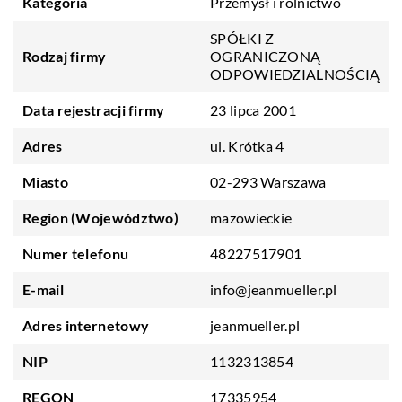
Kategoria
Przemysł i rolnictwo
SPÓŁKI Z
Rodzaj firmy
OGRANICZONĄ
ODPOWIEDZIALNOŚCIĄ
Data rejestracji firmy
23 lipca 2001
Adres
ul. Krótka 4
Miasto
02-293 Warszawa
Region (Województwo)
mazowieckie
Numer telefonu
48227517901
E-mail
info@jeanmueller.pl
Adres internetowy
jeanmueller.pl
NIP
1132313854
REGON
17335954