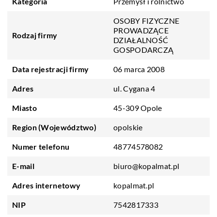
Kategoria
Przemysł i rolnictwo
OSOBY FIZYCZNE
PROWADZĄCE
Rodzaj firmy
DZIAŁALNOŚĆ
GOSPODARCZĄ
Data rejestracji firmy
06 marca 2008
Adres
ul. Cygana 4
Miasto
45-309 Opole
Region (Województwo)
opolskie
Numer telefonu
48774578082
E-mail
biuro@kopalmat.pl
Adres internetowy
kopalmat.pl
NIP
7542817333