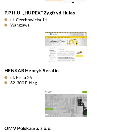
P.P.H.U. „HUPEX” Zygfryd Hułas
ul. Czechowicka 14
Warszawa
HENKAR Henryk Serafin
ul. Freta 26
82-300 Elbląg
OMV Polska Sp. z o.o.