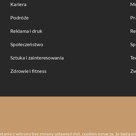
Kariera
Mo
Podróże
Pr
Reklama i druk
Re
Społeczeństwo
Sp
Sztuka i zainteresowania
Te
Zdrowie i fitness
Zw
ystanie z witryny bez zmiany ustawień dot. cookies oznacza, że będą