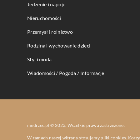
Jedzenie i napoje
Nieruchomości
Przemysł i rolnictwo
Rodzina i wychowanie dzieci
Styl i moda
Wiadomości / Pogoda / Informacje
medrzec.pl © 2023. Wszelkie prawa zastrzeżone.
W ramach naszej witryny stosujemy pliki cookies. Korz