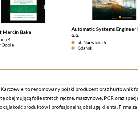
Automatic Systems Engineeri
t Marcin Baka
o.o.
gana 4
ul. Narwicka 6
9 Opole
Gdańsk
ą w Karczewie, to renomowany polski producent oraz hurtownik fol
rtę obejmującą folie stretch ręczne, maszynowe, PCR oraz specja
soką jakość produktów i profesjonalną obsługę klienta. Firma 