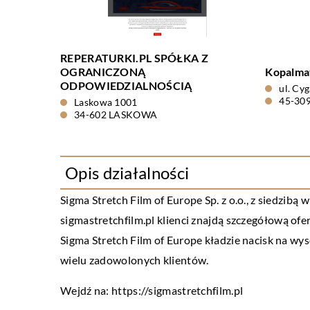
REPERATURKI.PL SPÓŁKA Z
OGRANICZONĄ
Kopalma
ODPOWIEDZIALNOŚCIĄ
ul. Cy
45-30
Laskowa 1001
34-602 LASKOWA
Opis działalności
Sigma Stretch Film of Europe Sp. z o.o., z siedzib
sigmastretchfilm.pl klienci znajdą szczegółową ofe
Sigma Stretch Film of Europe kładzie nacisk na wy
wielu zadowolonych klientów.
Wejdź na:
https://sigmastretchfilm.pl