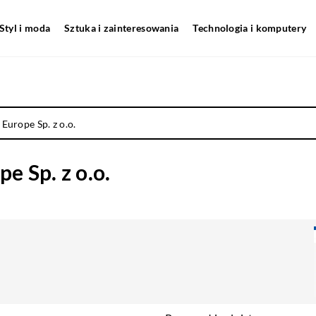
Styl i moda
Sztuka i zainteresowania
Technologia i komputery
 Europe Sp. z o.o.
e Sp. z o.o.