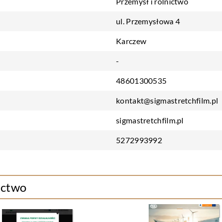
Przemysł i rolnictwo
ul. Przemysłowa 4
Karczew
-
48601300535
kontakt@sigmastretchfilm.pl
sigmastretchfilm.pl
5272993992
ictwo