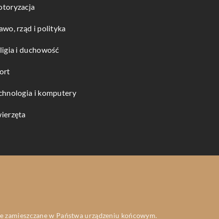
toryzacja
awo, rząd i polityka
ligia i duchowość
ort
chnologia i komputery
ierzęta
 one zamieszczane w Państwa urządzeniu końcowym.