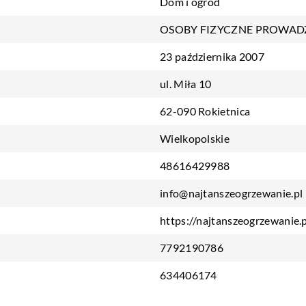
Dom i ogród
OSOBY FIZYCZNE PROWAD
23 października 2007
ul. Miła 10
62-090 Rokietnica
Wielkopolskie
48616429988
info@najtanszeogrzewanie.pl
https://najtanszeogrzewanie.p
7792190786
634406174