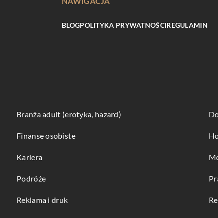
NAWIGACJA
BLOG
POLITYKA PRYWATNOŚCI
REGULAMIN
Branża adult (erotyka, hazard)
Do
Finanse osobiste
Ho
Kariera
Mo
Podróże
Pr
Reklama i druk
Re