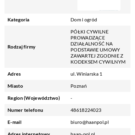
Kategoria
Dom i ogród
PÓŁKI CYWILNE
PROWADZĄCE
DZIAŁALNOŚĆ NA
Rodzaj firmy
PODSTAWIE UMOWY
ZAWARTEJ ZGODNIE Z
KODEKSEM CYWILNYM
Adres
ul. Winiarska 1
Miasto
Poznań
Region (Województwo)
-
Numer telefonu
48618224023
E-mail
biuro@haanpol.pl
Adres internetowy
haan-pol.pl