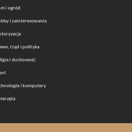
m i ogród
bby i zainteresowania
toryzacja
awo, rząd i polityka
ligia i duchowość
ort
chnologia i komputery
ierzęta