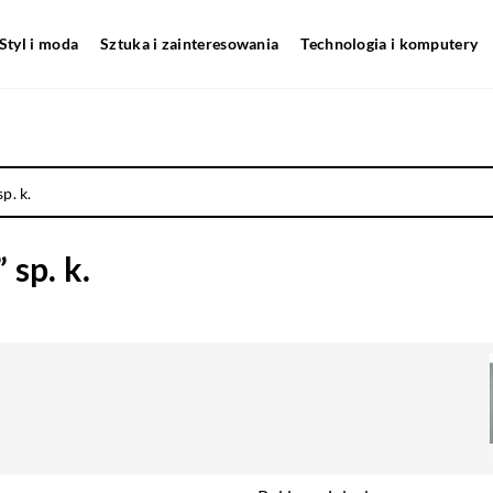
Styl i moda
Sztuka i zainteresowania
Technologia i komputery
p. k.
sp. k.