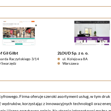
f Gil Gilbt
2LOUD Sp. z o. o.
warda Raczyńskiego 3/14
ul. Kolejowa 8A
 Swarzędz
Warszawa
 cyfrowego. Firma oferuje szeroki asortyment usług, w tym druk
wydruków, korzystając z innowacyjnych technologii oraz energi
nie i liczne pozytywne opinie. Na stronie internetowej można z