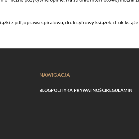
ążki z pdf
, oprawa spiralowa, druk cyfrowy książek, druk książ
NAWIGACJA
BLOG
POLITYKA PRYWATNOŚCI
REGULAMIN