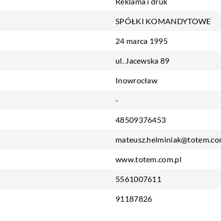
Reklama i druk
SPÓŁKI KOMANDYTOWE
24 marca 1995
ul. Jacewska 89
Inowrocław
-
48509376453
mateusz.helminiak@totem.co
www.totem.com.pl
5561007611
91187826