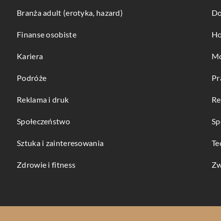
Branża adult (erotyka, hazard)
Do
Finanse osobiste
Ho
Kariera
Mo
Podróże
Pr
Reklama i druk
Re
Społeczeństwo
Sp
Sztuka i zainteresowania
Te
Zdrowie i fitness
Zw