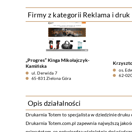
Firmy z kategorii Reklama i druk
„Progres” Kinga Mikołajczyk-
Krzyszto
Kamińska
os. Ed
ul. Derwida 7
62-020
65-831 Zielona Góra
Opis działalności
Drukarnia Totem to specjalista w dziedzinie druku
Drukarnia Totem.com.pl zapewnia najwyższą jakość 
priorytetem, co potwierdza wieloletnie doświadcze