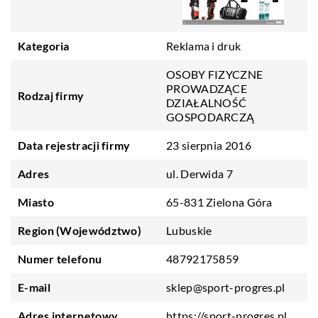
Kategoria
Reklama i druk
OSOBY FIZYCZNE
PROWADZĄCE
Rodzaj firmy
DZIAŁALNOŚĆ
GOSPODARCZĄ
Data rejestracji firmy
23 sierpnia 2016
Adres
ul. Derwida 7
Miasto
65-831 Zielona Góra
Region (Województwo)
Lubuskie
Numer telefonu
48792175859
E-mail
sklep@sport-progres.pl
Adres internetowy
https://sport-progres.pl