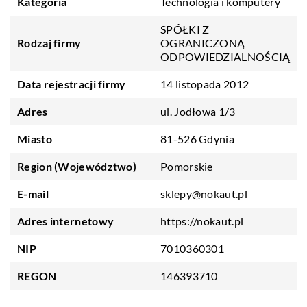
Kategoria
Technologia i komputery
SPÓŁKI Z
Rodzaj firmy
OGRANICZONĄ
ODPOWIEDZIALNOŚCIĄ
Data rejestracji firmy
14 listopada 2012
Adres
ul. Jodłowa 1/3
Miasto
81-526 Gdynia
Region (Województwo)
Pomorskie
E-mail
sklepy@nokaut.pl
Adres internetowy
https://nokaut.pl
NIP
7010360301
REGON
146393710