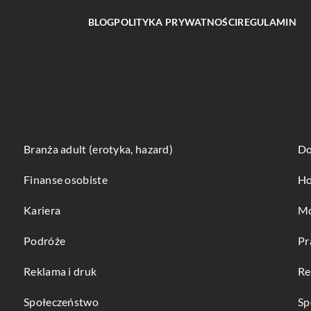
BLOG
POLITYKA PRYWATNOŚCI
REGULAMIN
Branża adult (erotyka, hazard)
Do
Finanse osobiste
Ho
Kariera
Mo
Podróże
Pr
Reklama i druk
Re
Społeczeństwo
Sp