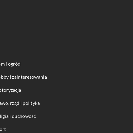
m i ogród
bby i zainteresowania
toryzacja
awo, rząd i polityka
ligia i duchowość
ort