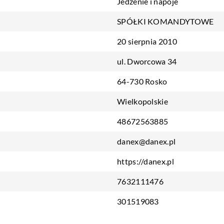
Jedzenie i napoje
SPÓŁKI KOMANDYTOWE
20 sierpnia 2010
ul. Dworcowa 34
64-730 Rosko
Wielkopolskie
48672563885
danex@danex.pl
https://danex.pl
7632111476
301519083