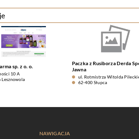
je
Paczka z Rusiborza Derda Sp
rma sp. z o. o.
Jawna
dności 10 A
ul. Rotmistrza Witolda Pileck
 Lesznowola
62-400 Słupca
NAWIGACJA