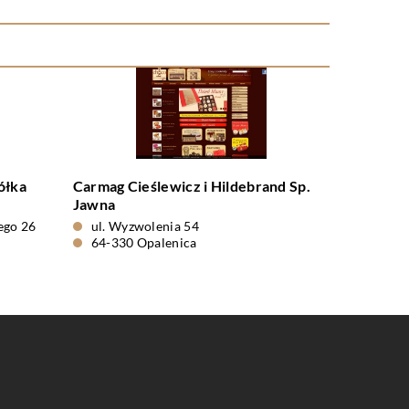
ółka
Carmag Cieślewicz i Hildebrand Sp.
Jawna
iego 26
ul. Wyzwolenia 54
64-330 Opalenica