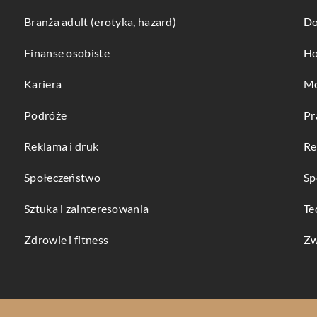
Branża adult (erotyka, hazard)
Do
Finanse osobiste
Ho
Kariera
Mo
Podróże
Pr
Reklama i druk
Re
Społeczeństwo
Sp
Sztuka i zainteresowania
Te
Zdrowie i fitness
Zw