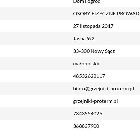
Dom i ogród
OSOBY FIZYCZNE PROWAD
27 listopada 2017
Jasna 9/2
33-300 Nowy Sącz
małopolskie
48532622117
biuro@grzejniki-proterm.pl
grzejniki-proterm.pl
7343554026
368837900