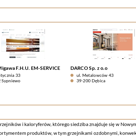
Migawa F.H.U. EM-SERVICE
DARCO Sp. z o.o
Stycznia 33
ul. Metalowców 43
2 Sypniewo
39-200 Dębica
jników i kaloryferów, którego siedziba znajduje się w Nowym S
 asortymentem produktów, w tym grzejnikami ozdobnymi, konw