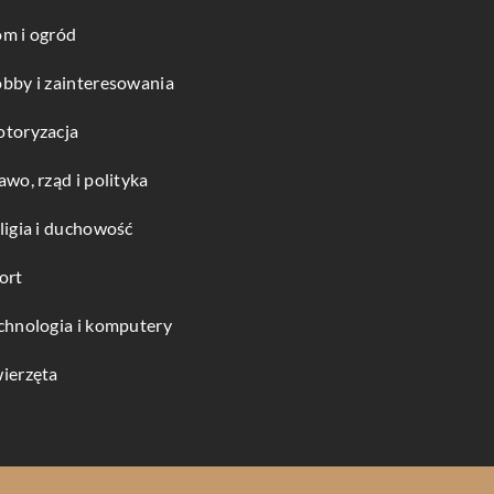
m i ogród
bby i zainteresowania
toryzacja
awo, rząd i polityka
ligia i duchowość
ort
chnologia i komputery
ierzęta