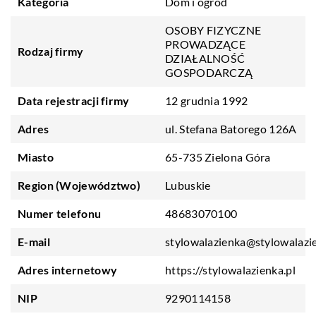
Kategoria
Dom i ogród
OSOBY FIZYCZNE
PROWADZĄCE
Rodzaj firmy
DZIAŁALNOŚĆ
GOSPODARCZĄ
Data rejestracji firmy
12 grudnia 1992
Adres
ul. Stefana Batorego 126A
Miasto
65-735 Zielona Góra
Region (Województwo)
Lubuskie
Numer telefonu
48683070100
E-mail
stylowalazienka@stylowalazie
Adres internetowy
https://stylowalazienka.pl
NIP
9290114158