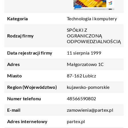
Kategoria
Technologia i komputery
SPÓŁKI Z
Rodzaj firmy
OGRANICZONĄ
ODPOWIEDZIALNOŚCIĄ
Data rejestracji firmy
11 sierpnia 1999
Adres
Małgorzatowo 1C
Miasto
87-162 Lubicz
Region (Województwo)
kujawsko-pomorskie
Numer telefonu
48566590802
E-mail
zamowienia@partex.pl
Adres internetowy
partex.pl