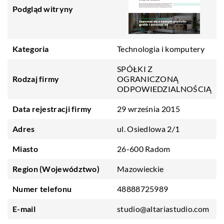
Podgląd witryny
Kategoria
Technologia i komputery
SPÓŁKI Z
Rodzaj firmy
OGRANICZONĄ
ODPOWIEDZIALNOŚCIĄ
Data rejestracji firmy
29 września 2015
Adres
ul. Osiedlowa 2/1
Miasto
26-600 Radom
Region (Województwo)
Mazowieckie
Numer telefonu
48888725989
E-mail
studio@altariastudio.com