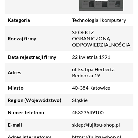
Kategoria
Technologia i komputery
SPÓŁKI Z
Rodzaj firmy
OGRANICZONĄ
ODPOWIEDZIALNOŚCIĄ
Data rejestracji firmy
22 kwietnia 1991
ul. ks. bpa Herberta
Adres
Bednorza 19
Miasto
40-384 Katowice
Region (Województwo)
Śląskie
Numer telefonu
48323549100
E-mail
sklep@fujitsu-shop.pl
Adres internetowy
https://fujitsu-shop.pl