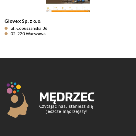
Glovex Sp. z o.o.
ul. Łopuszańska 36
02-220 Warszawa