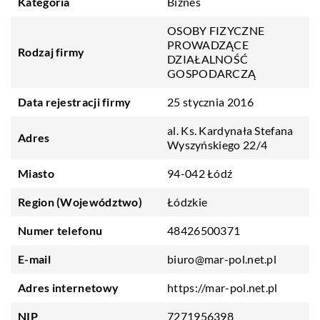
Kategoria
Biznes
OSOBY FIZYCZNE
PROWADZĄCE
Rodzaj firmy
DZIAŁALNOŚĆ
GOSPODARCZĄ
Data rejestracji firmy
25 stycznia 2016
al. Ks. Kardynała Stefana
Adres
Wyszyńskiego 22/4
Miasto
94-042 Łódź
Region (Województwo)
Łódzkie
Numer telefonu
48426500371
E-mail
biuro@mar-pol.net.pl
Adres internetowy
https://mar-pol.net.pl
NIP
7271956398