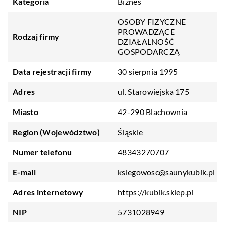
Kategoria
Biznes
OSOBY FIZYCZNE
PROWADZĄCE
Rodzaj firmy
DZIAŁALNOŚĆ
GOSPODARCZĄ
Data rejestracji firmy
30 sierpnia 1995
Adres
ul. Starowiejska 175
Miasto
42-290 Blachownia
Region (Województwo)
Śląskie
Numer telefonu
48343270707
E-mail
ksiegowosc@saunykubik.pl
Adres internetowy
https://kubik.sklep.pl
NIP
5731028949