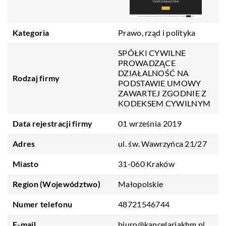
Kategoria
Prawo, rząd i polityka
SPÓŁKI CYWILNE
PROWADZĄCE
DZIAŁALNOŚĆ NA
Rodzaj firmy
PODSTAWIE UMOWY
ZAWARTEJ ZGODNIE Z
KODEKSEM CYWILNYM
Data rejestracji firmy
01 września 2019
Adres
ul. św. Wawrzyńca 21/27
Miasto
31-060 Kraków
Region (Województwo)
Małopolskie
Numer telefonu
48721546744
E-mail
biuro@kancelariakhm.pl