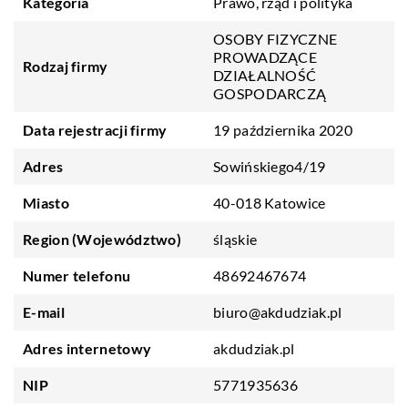
Kategoria
Prawo, rząd i polityka
OSOBY FIZYCZNE
PROWADZĄCE
Rodzaj firmy
DZIAŁALNOŚĆ
GOSPODARCZĄ
Data rejestracji firmy
19 października 2020
Adres
Sowińskiego4/19
Miasto
40-018 Katowice
Region (Województwo)
śląskie
Numer telefonu
48692467674
E-mail
biuro@akdudziak.pl
Adres internetowy
akdudziak.pl
NIP
5771935636