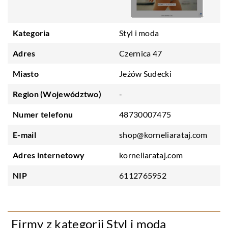
Kategoria
Styl i moda
Adres
Czernica 47
Miasto
Jeżów Sudecki
Region (Województwo)
-
Numer telefonu
48730007475
E-mail
shop@korneliarataj.com
Adres internetowy
korneliarataj.com
NIP
6112765952
Firmy z kategorii Styl i moda