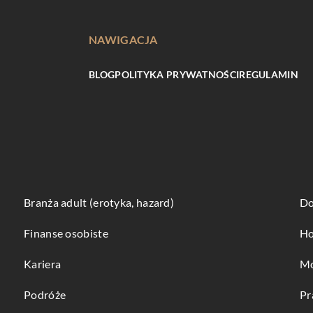
NAWIGACJA
BLOG
POLITYKA PRYWATNOŚCI
REGULAMIN
Branża adult (erotyka, hazard)
Do
Finanse osobiste
Ho
Kariera
Mo
Podróże
Pr