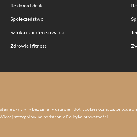
Reklama i druk
Re
Społeczeństwo
Sp
Sztuka i zainteresowania
Te
Zdrowie i fitness
Zw
ystanie z witryny bez zmiany ustawień dot. cookies oznacza, że będą
ięcej szczegółów na podstronie
Polityka prywatności
.