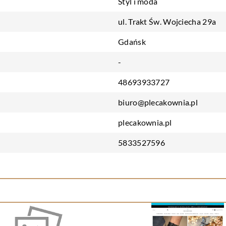
Styl i moda
ul. Trakt Św. Wojciecha 29a
Gdańsk
-
48693933727
biuro@plecakownia.pl
plecakownia.pl
5833527596