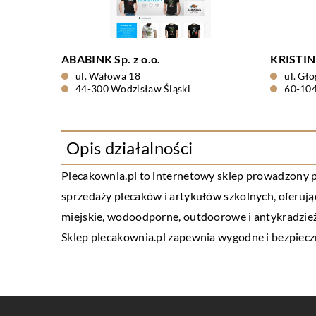
ABABINK Sp. z o.o.
KRISTIN 
ul. Wałowa 18
ul. Gł
44-300 Wodzisław Śląski
60-10
Opis działalności
Plecakownia.pl
to internetowy sklep prowadzony pr
sprzedaży plecaków i artykułów szkolnych, oferują
miejskie, wodoodporne, outdoorowe i antykradzież
Sklep plecakownia.pl zapewnia wygodne i bezpiecz