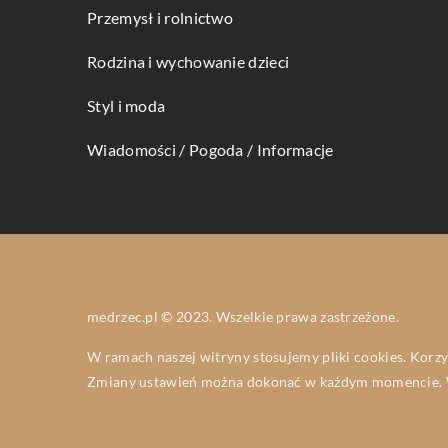
Przemysł i rolnictwo
Rodzina i wychowanie dzieci
Styl i moda
Wiadomości / Pogoda / Informacje
medrzec.pl © 2023. Wszelkie prawa zastrzeżone.
W ramach naszej witryny stosujemy pliki cookies. Korz
Zmiany ustawień można dokonać w każdym momencie. W