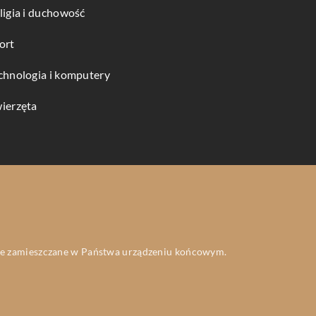
ligia i duchowość
ort
chnologia i komputery
ierzęta
 one zamieszczane w Państwa urządzeniu końcowym.