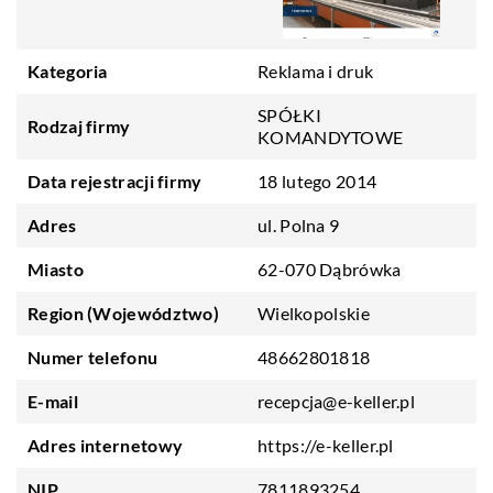
Kategoria
Reklama i druk
SPÓŁKI
Rodzaj firmy
KOMANDYTOWE
Data rejestracji firmy
18 lutego 2014
Adres
ul. Polna 9
Miasto
62-070 Dąbrówka
Region (Województwo)
Wielkopolskie
Numer telefonu
48662801818
E-mail
recepcja@e-keller.pl
Adres internetowy
https://e-keller.pl
NIP
7811893254