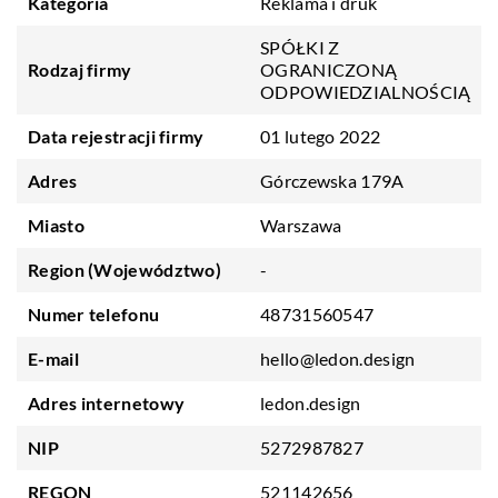
Kategoria
Reklama i druk
SPÓŁKI Z
Rodzaj firmy
OGRANICZONĄ
ODPOWIEDZIALNOŚCIĄ
Data rejestracji firmy
01 lutego 2022
Adres
Górczewska 179A
Miasto
Warszawa
Region (Województwo)
-
Numer telefonu
48731560547
E-mail
hello@ledon.design
Adres internetowy
ledon.design
NIP
5272987827
REGON
521142656