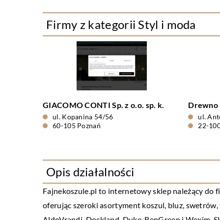
Firmy z kategorii Styl i moda
GIACOMO CONTI Sp. z o.o. sp. k.
Drewno 
ul. Kopanina 54/56
ul. An
60-105 Poznań
22-10
Opis działalności
Fajnekoszule
.pl to internetowy sklep należący do 
oferując szeroki asortyment koszul, bluz, swetró
AldoVrandi, Dockland, Duke, BenGreen i Wexim. Sk