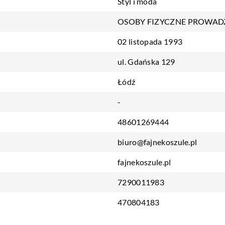
Styl i moda
OSOBY FIZYCZNE PROWAD
02 listopada 1993
ul. Gdańska 129
Łódź
-
48601269444
biuro@fajnekoszule.pl
fajnekoszule.pl
7290011983
470804183