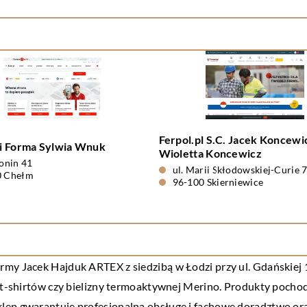
Ferpol.pl S.C. Jacek Koncewi
i Forma Sylwia Wnuk
Wioletta Koncewicz
tonin 41
ul. Marii Skłodowskiej-Curie 
0 Chełm
96-100 Skierniewice
firmy Jacek Hajduk ARTEX z siedzibą w Łodzi przy ul. Gdańskiej 1
w, t-shirtów czy bielizny termoaktywnej Merino. Produkty poc
lep gwarantuje profesjonalną obsługę i fachowe doradztwo oraz