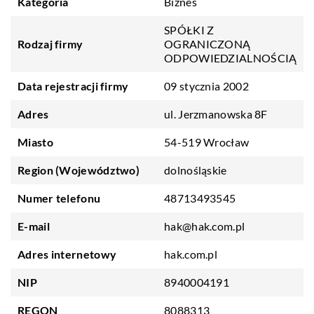
Kategoria
Biznes
SPÓŁKI Z
Rodzaj firmy
OGRANICZONĄ
ODPOWIEDZIALNOŚCIĄ
Data rejestracji firmy
09 stycznia 2002
Adres
ul. Jerzmanowska 8F
Miasto
54-519 Wrocław
Region (Województwo)
dolnośląskie
Numer telefonu
48713493545
E-mail
hak@hak.com.pl
Adres internetowy
hak.com.pl
NIP
8940004191
REGON
8088313