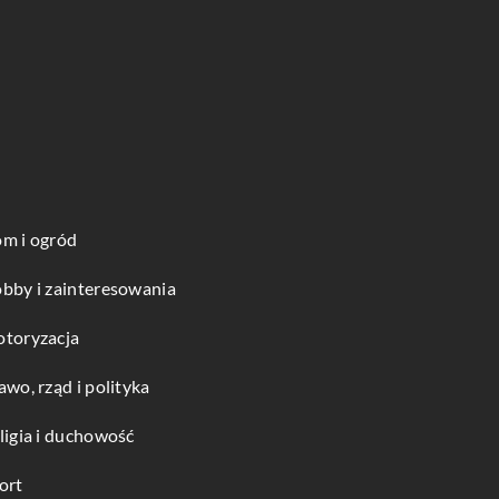
m i ogród
bby i zainteresowania
toryzacja
awo, rząd i polityka
ligia i duchowość
ort