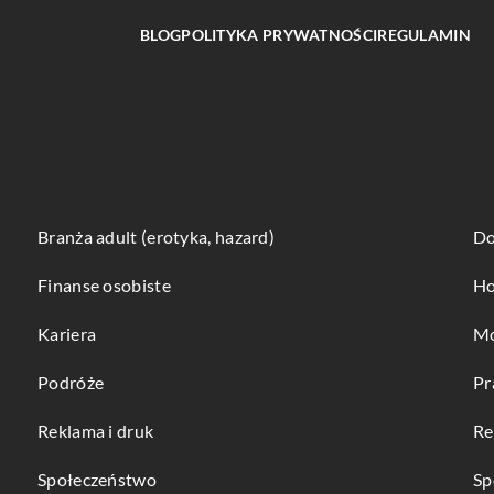
BLOG
POLITYKA PRYWATNOŚCI
REGULAMIN
Branża adult (erotyka, hazard)
Do
Finanse osobiste
Ho
Kariera
Mo
Podróże
Pr
Reklama i druk
Re
Społeczeństwo
Sp