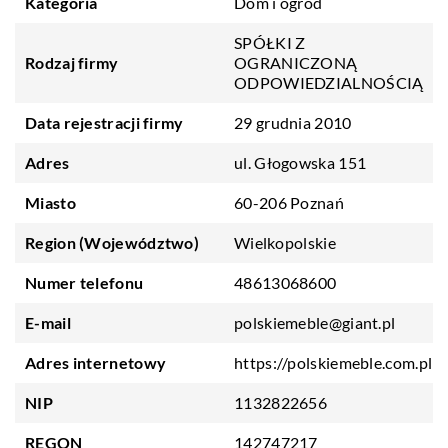
Kategoria
Dom i ogród
SPÓŁKI Z
Rodzaj firmy
OGRANICZONĄ
ODPOWIEDZIALNOŚCIĄ
Data rejestracji firmy
29 grudnia 2010
Adres
ul. Głogowska 151
Miasto
60-206 Poznań
Region (Województwo)
Wielkopolskie
Numer telefonu
48613068600
E-mail
polskiemeble@giant.pl
Adres internetowy
https://polskiemeble.com.pl
NIP
1132822656
REGON
142747217