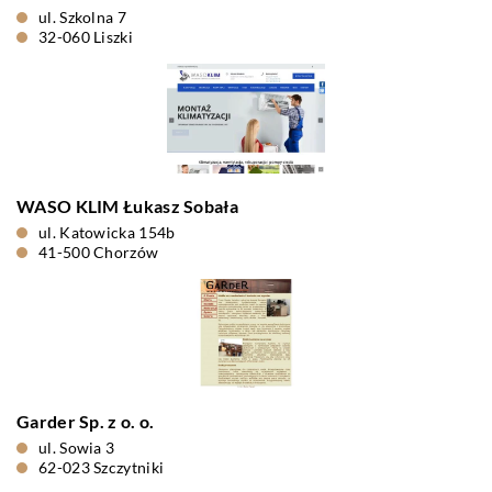
ul. Szkolna 7
32-060 Liszki
WASO KLIM Łukasz Sobała
ul. Katowicka 154b
41-500 Chorzów
Garder Sp. z o. o.
ul. Sowia 3
62-023 Szczytniki